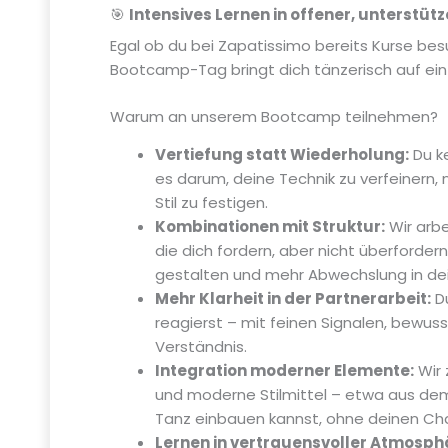
🎯
Intensives Lernen in offener, unterstü
Egal ob du bei Zapatissimo bereits Kurse be
Bootcamp-Tag bringt dich tänzerisch auf ein
Warum an unserem Bootcamp teilnehmen?
Vertiefung statt Wiederholung:
Du ke
es darum, deine Technik zu verfeinern
Stil zu festigen.
Kombinationen mit Struktur:
Wir arb
die dich fordern, aber nicht überforder
gestalten und mehr Abwechslung in dei
Mehr Klarheit in der Partnerarbeit:
Du
reagierst – mit feinen Signalen, bewu
Verständnis.
Integration moderner Elemente:
Wir 
und moderne Stilmittel – etwa aus dem
Tanz einbauen kannst, ohne deinen Char
Lernen in vertrauensvoller Atmosph