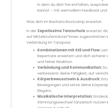
in dem du dich frei entfalten, ausprobi
kannst – mit wertvollem Feedback und
Was dich im Bachata Bootcamp erwartet
In der
Zapatissimo Tanzschule
erwartet dich
auf Mittelstufentänzer*innen zugeschnitten is
Verbindung im Tanzpaar:
Kombinationen mit Stil und Flow:
Lern
Repertoire erweitern und dich sicherer 
und feiner Reaktion.
Verbindung und Kommunikation:
Du 
verbesserst deine Fähigkeit, auf versch
Körperbewusstsein & Ausdruck:
Entw
Bewegungen und setze deine Körperspra
Eleganz.
Musikalische Interpretation:
Entdecke
Stimmungswechsel tänzerisch nutzen k
eigenen Ausdruck.