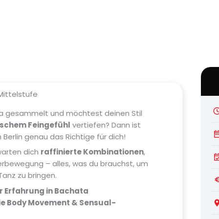
ittelstufe
ta gesammelt und möchtest deinen Stil
lischem Feingefühl
vertiefen? Dann ist
n Berlin genau das Richtige für dich!
arten dich
raffinierte Kombinationen
,
erbewegung – alles, was du brauchst, um
Tanz zu bringen.
er Erfahrung in Bachata
ie Body Movement & Sensual-