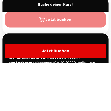
Buche deinen Kurs!
Jetzt buchen
Wo findet dein Kurs statt?
Jetzt Buchen
Hier findest du uns im Herzen von Berlin-
Schöneberg:
Kolonnenstraße 29, 10829 Berlin – nur
wenige Minuten von der S-Bahn entfernt.