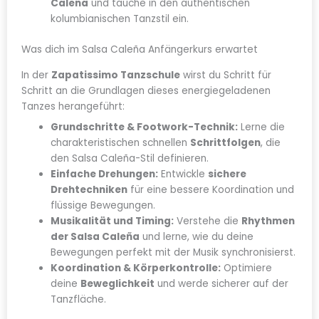
Caleña
und tauche in den authentischen
kolumbianischen Tanzstil ein.
Was dich im Salsa Caleña Anfängerkurs erwartet
In der
Zapatissimo Tanzschule
wirst du Schritt für
Schritt an die Grundlagen dieses energiegeladenen
Tanzes herangeführt:
Grundschritte & Footwork-Technik:
Lerne die
charakteristischen schnellen
Schrittfolgen
, die
den Salsa Caleña-Stil definieren.
Einfache Drehungen:
Entwickle
sichere
Drehtechniken
für eine bessere Koordination und
flüssige Bewegungen.
Musikalität und Timing:
Verstehe die
Rhythmen
der Salsa Caleña
und lerne, wie du deine
Bewegungen perfekt mit der Musik synchronisierst.
Koordination & Körperkontrolle:
Optimiere
deine
Beweglichkeit
und werde sicherer auf der
Tanzfläche.